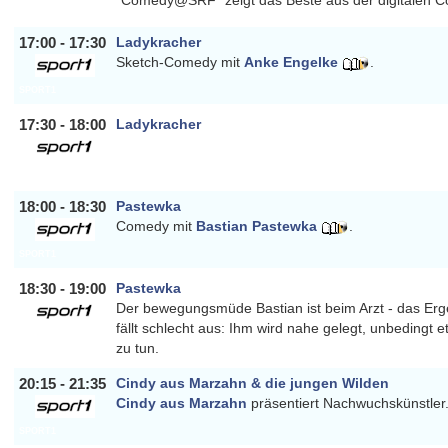
"Comedy@SRF" zeigt das Beste aus der digitalen 
SRFZWEI
17:00 - 17:30
Ladykracher
Sketch-Comedy mit
Anke Engelke
.
SPORT1
17:30 - 18:00
Ladykracher
SPORT1
18:00 - 18:30
Pastewka
Comedy mit
Bastian Pastewka
.
SPORT1
18:30 - 19:00
Pastewka
Der bewegungsmüde Bastian ist beim Arzt - das Er
fällt schlecht aus: Ihm wird nahe gelegt, unbedingt e
SPORT1
zu tun.
20:15 - 21:35
Cindy aus Marzahn & die jungen Wilden
Cindy aus Marzahn
präsentiert Nachwuchskünstler
SPORT1