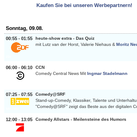
Kaufen Sie bei unseren Werbepartnern!
Sonntag, 09.08.
00:55 - 01:55
heute-show extra - Das Quiz
mit Lutz van der Horst, Valerie Niehaus &
Moritz Ne
ZDF
06:00 - 06:10
CCN
Comedy Central News Mit
Ingmar Stadelmann
COMEDYCENTRAL
07:25 - 07:55
Comedy@SRF
Stand-up-Comedy, Klassiker, Talente und Unterhaltu
"Comedy@SRF" zeigt das Beste aus der digitalen 
SRFZWEI
12:00 - 13:05
Comedy Allstars - Meilensteine des Humors
PRO7