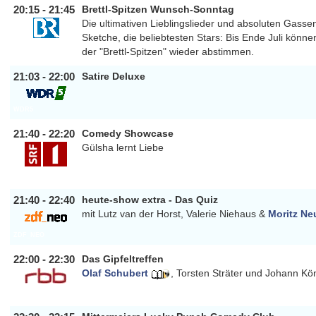
20:15 - 21:45
Brettl-Spitzen Wunsch-Sonntag
Die ultimativen Lieblingslieder und absoluten Gassen
Sketche, die beliebtesten Stars: Bis Ende Juli kön
BAYERN
der "Brettl-Spitzen" wieder abstimmen.
21:03 - 22:00
Satire Deluxe
WDR5
21:40 - 22:20
Comedy Showcase
Gülsha lernt Liebe
SRF1
21:40 - 22:40
heute-show extra - Das Quiz
mit Lutz van der Horst, Valerie Niehaus &
Moritz Ne
ZDF_NEO
22:00 - 22:30
Das Gipfeltreffen
Olaf Schubert
,
Torsten Sträter
und
Johann Kö
RBB