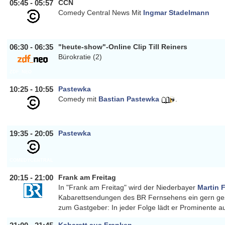
05:45 - 05:57
CCN
Comedy Central News Mit
Ingmar Stadelmann
COMEDYCENTRAL
06:30 - 06:35
"heute-show"-Online Clip Till Reiners
Bürokratie (2)
ZDF_NEO
10:25 - 10:55
Pastewka
Comedy mit
Bastian Pastewka
.
COMEDYCENTRAL
19:35 - 20:05
Pastewka
COMEDYCENTRAL
20:15 - 21:00
Frank am Freitag
In "Frank am Freitag" wird der Niederbayer
Martin 
Kabarettsendungen des BR Fernsehens ein gern gese
BAYERN
zum Gastgeber: In jeder Folge lädt er Prominente a