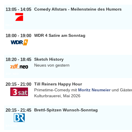
13:05 - 14:05
Comedy Allstars - Meilensteine des Humors
PRO7
18:00 - 19:00
WDR 4 Satire am Sonntag
WDR4
18:20 - 18:45
Sketch History
Neues von gestern
ZDF_NEO
20:15 - 21:00
Till Reiners Happy Hour
Primetime-Comedy mit
Moritz Neumeier
und Gästen
Kulturbrauerei, Mai 2026
3SAT
20:15 - 21:45
Brettl-Spitzen Wunsch-Sonntag
BAYERN