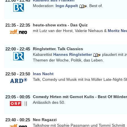
21:00 - 21:45
Kabarett aus Franken
Moderation:
Ingo Appelt
. Best of.
BAYERN
21:35 - 22:35
heute-show extra - Das Quiz
mit Lutz van der Horst, Valerie Niehaus &
Moritz Ne
ZDF_NEO
22:00 - 22:45
Ringlstetter. Talk Classics
Kabarettist
Hannes Ringlstetter
plaudert mit 
Themen der Woche, Politik, das Leben.
BAYERN
22:50 - 23:50
Inas Nacht
Talk, Comedy und Musik mit
Ina Müller
Late-Night-
ARD
23:05 - 00:05
Comedy Hirten mit Gernot Kulis - Best Of Mörde
Anlässlich des 50.
ORFIII
23:40 - 00:25
Neo Ragazzi
Talkshow mit Sophie Passmann und Tommi Schmitt