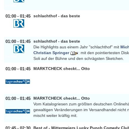
BAYERN
01:00 - 01:45
schlachthof - das beste
BAYERN
01:00 - 01:45
schlachthof - das beste
Die Highlights aus einem Jahr "schlachthof" mit
Mich
Christian Springer
: mit den pointiertesten Dis
BAYERN
Soli auf der Bühne und den schrägsten Sketchen.
01:00 - 01:45
MARKTCHECK checkt... Otto
TAGESSCHAU24
01:00 - 01:45
MARKTCHECK checkt... Otto
Vom Katalogriesen zum größten deutschen Onlinehän
gewaltigen Veränderungen im Versandhandel nicht nu
mischt weiter kräftig mit.
TAGESSCHAU24
01:45 - 02:30
Best of - Mittermeiers Lucky Punch Comedy Clu