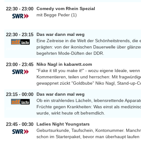
22:30 - 23:00
Comedy vom Rhein Spezial
mit Begge Peder (1)
SWR
22:30 - 23:15
Das war dann mal weg
Eine Zeitreise in die Welt der Schönheitstrends, die 
prägten: von der ikonischen Dauerwelle über glänz
ZDFINFO
begehrten Mode-Düften der DDR.
23:00 - 23:45
Niko Nagl in kabarett.com
"Fake it till you make it!" - wozu eigene Ideale, wenn
Kommentieren, teilen und herrschen: Mit fragwürdi
SWR
gewappnet zückt "Goldbube" Niko Nagl, Stand-up-
23:15 - 00:00
Das war dann mal weg
Ob ein strahlendes Lächeln, lebensrettende Apparat
Früchte gegen Krankheiten: Was einst als medizinisch
ZDFINFO
wurde, wirkt heute oft befremdlich.
23:45 - 00:30
Ladies Night Youngstars
Geburtsurkunde, Taufschein, Kontonummer. Manchma
schon im Starterpaket, bevor man überhaupt laufen
SWR