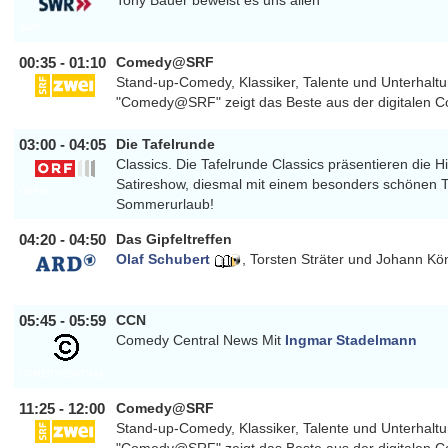
Tony Bauer beweist es uns allen
SWR
00:35 - 01:10
Comedy@SRF
Stand-up-Comedy, Klassiker, Talente und Unterhaltu
"Comedy@SRF" zeigt das Beste aus der digitalen 
SRFZWEI
03:00 - 04:05
Die Tafelrunde
Classics. Die Tafelrunde Classics präsentieren die H
Satireshow, diesmal mit einem besonders schönen
ORFIII
Sommerurlaub!
04:20 - 04:50
Das Gipfeltreffen
Olaf Schubert
,
Torsten Sträter
und
Johann Kö
ARD
05:45 - 05:59
CCN
Comedy Central News Mit
Ingmar Stadelmann
COMEDYCENTRAL
11:25 - 12:00
Comedy@SRF
Stand-up-Comedy, Klassiker, Talente und Unterhaltu