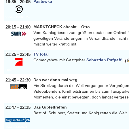
19:35 - 20:05
Pastewka
COMEDYCENTRAL
20:15 - 21:00
MARKTCHECK checkt... Otto
Vom Katalogriesen zum größten deutschen Onlinehän
gewaltigen Veränderungen im Versandhandel nicht nu
SWR
mischt weiter kräftig mit.
21:25 - 22:45
TV total
Comedyshow mit Gastgeber
Sebastian Pufpaff
PRO7
21:45 - 22:30
Das war dann mal weg
Ein Streifzug durch die Welt vergangener Vergnüge
Videoabenden, Kindheitsträumen bis zum Tanzparkett
ZDFINFO
Momenten, die einst bewegten, doch längst vergess
21:47 - 22:15
Das Gipfeltreffen
Best of. Schubert, Sträter und König retten die Welt
TAGESSCHAU24