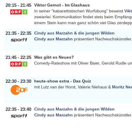
20:15 - 21:45
Viktor Gernot - Im Glashaus
In seiner "kabarettistischen Wurfübung" beweist
Vik
zweierlei: Kommunikation findet stets beim Empfänger
ORF1
einem Stein kann man ganz schön viel Glas zerdepp
21:35 - 22:35
Cindy aus Marzahn & die jungen Wilden
Cindy aus Marzahn
präsentiert Nachwuchskünstler
SPORT1
21:45 - 22:25
Was gibt es Neues?
Comedy-Rateshow mit Oliver Baier, Gerold Rudle 
ORF1
22:30 - 23:30
heute-show extra - Das Quiz
mit Lutz van der Horst, Valerie Niehaus &
Moritz Ne
ZDF
22:35 - 23:40
Cindy aus Marzahn & die jungen Wilden
Cindy aus Marzahn
präsentiert Nachwuchskünstler
SPORT1