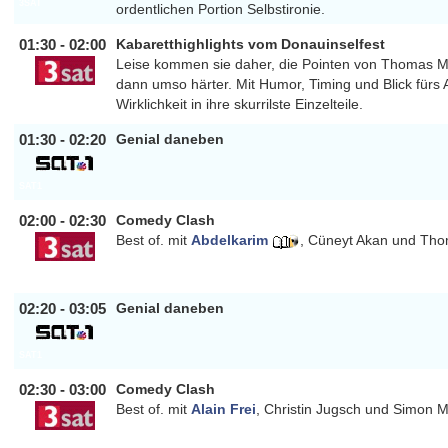
3SAT
ordentlichen Portion Selbstironie.
01:30 - 02:00
Kabaretthighlights vom Donauinselfest
Leise kommen sie daher, die Pointen von Thomas Mr
dann umso härter. Mit Humor, Timing und Blick fürs 
3SAT
Wirklichkeit in ihre skurrilste Einzelteile.
01:30 - 02:20
Genial daneben
SAT1
02:00 - 02:30
Comedy Clash
Best of. mit
Abdelkarim
, Cüneyt Akan und Th
3SAT
02:20 - 03:05
Genial daneben
SAT1
02:30 - 03:00
Comedy Clash
Best of. mit
Alain Frei
, Christin Jugsch und Simon 
3SAT