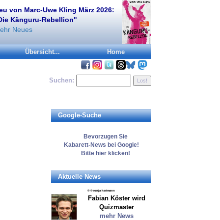
eu von Marc-Uwe Kling März 2026:
Die Känguru-Rebellion"
ehr Neues
Übersicht...
Home
Suchen:
Google-Suche
Bevorzugen
Sie
Kabarett-News
bei Google!
Bitte
hier
klicken!
Aktuelle News
© © ronja hartmann
Fabian Köster wird
Quizmaster
mehr News