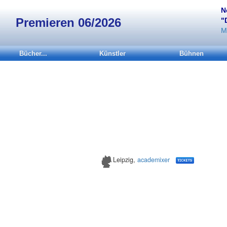
N
Premieren 06/2026
"
M
Bücher...
Künstler
Bühnen
Leipzig,
academixer