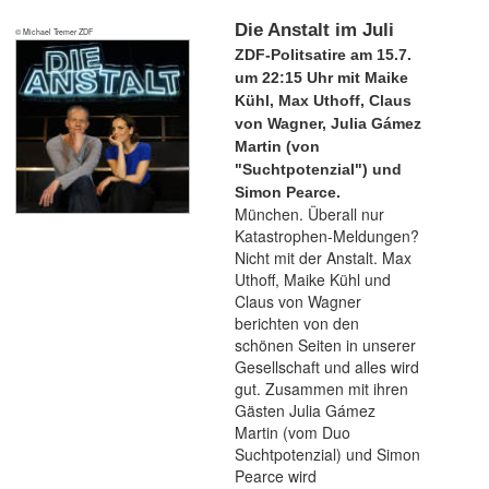
Die Anstalt im Juli
© Michael Tremer ZDF
ZDF-Politsatire am 15.7.
um 22:15 Uhr mit Maike
Kühl, Max Uthoff, Claus
von Wagner, Julia Gámez
Martin (von
"Suchtpotenzial") und
Simon Pearce.
München. Überall nur
Katastrophen-Meldungen?
Nicht mit der Anstalt.
Max
Uthoff
,
Maike Kühl
und
Claus von Wagner
berichten von den
schönen Seiten in unserer
Gesellschaft und alles wird
gut. Zusammen mit ihren
Gästen Julia Gámez
Martin (vom Duo
Suchtpotenzial
) und
Simon
Pearce
wird