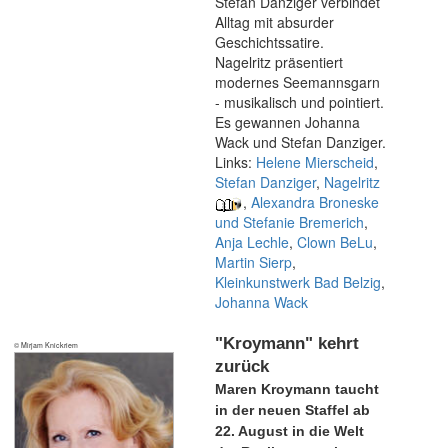
Stefan Danziger verbindet
Alltag mit absurder
Geschichtssatire.
Nagelritz präsentiert
modernes Seemannsgarn
- musikalisch und pointiert.
Es gewannen Johanna
Wack und Stefan Danziger.
Links:
Helene Mierscheid
,
Stefan Danziger
,
Nagelritz
,
Alexandra Broneske
und Stefanie Bremerich
,
Anja Lechle
,
Clown BeLu
,
Martin Sierp
,
Kleinkunstwerk Bad Belzig
,
Johanna Wack
"Kroymann" kehrt
© Mirjam Knickriem
zurück
Maren Kroymann taucht
in der neuen Staffel ab
22. August in die Welt