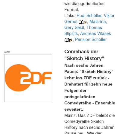
wie dialogorientiertes
Format.
Links:
Rudi Schöller
,
Viktor
Gernot
,
Malarina
,
Gery Seidl
,
Thomas
Stipsits
,
Andreas Vitasek
,
Pension Schöller
Comeback der
© ZDF
"Sketch History"
Nach sechs Jahren
Pause: "Sketch History"
kehrt ins ZDF zurück -
Drehstart für zehn neue
Folgen der
preisgekrönten
Comedyreihe - Ensemble
erweitert.
Mainz. Das ZDF belebt die
Comedyreihe Sketch
History nach sechs Jahren
Pause neu. Wie der