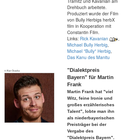
Tramitz und Kavanian am
Drehbuch arbeitete.
Produziert wurde der Film
von Bully Herbigs herbX
film in Kooperation mit
Constantin Film.
Links:
Rick Kavanian
,
Michael Bully Herbig
,
Michael "Bully" Herbig
,
Das Kanu des Manitu
"Dialektpreis
© Alan Ovaska
Bayern" für Martin
Frank
Martin Frank hat "viel
Witz, feine Ironie und
großes erzählerisches
Talent", lobte man ihn
als niederbayerischen
Preisträger bei der
Vergabe des
"Dialektpreis Bayern".