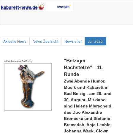
Aktuelle News
News Übersicht
Newsletter
Juli 2025
"Belziger
© Kleinkunstwerk Bad Belzig
Bachstelze" - 11.
Runde
Zwei Abende Humor,
Musik und Kabarett in
Bad Belzig - am 29. und
30. August. Mit dabei
sind Helene Mierscheid,
das Duo Alexandra
Broneske und Stefanie
Bremerich, Anja Lechle,
Johanna Wack, Clown