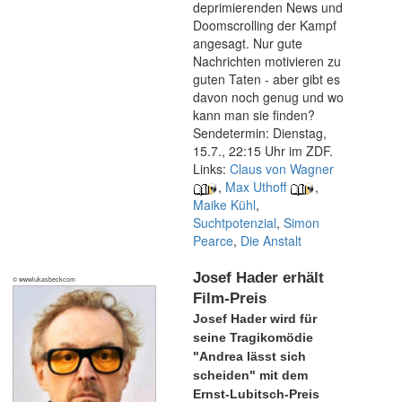
deprimierenden News und
Doomscrolling der Kampf
angesagt. Nur gute
Nachrichten motivieren zu
guten Taten - aber gibt es
davon noch genug und wo
kann man sie finden?
Sendetermin: Dienstag,
15.7., 22:15 Uhr im ZDF.
Links:
Claus von Wagner
,
Max Uthoff
,
Maike Kühl
,
Suchtpotenzial
,
Simon
Pearce
,
Die Anstalt
Josef Hader erhält
© wwwlukasbeckcom
Film-Preis
Josef Hader wird für
seine Tragikomödie
"Andrea lässt sich
scheiden" mit dem
Ernst-Lubitsch-Preis