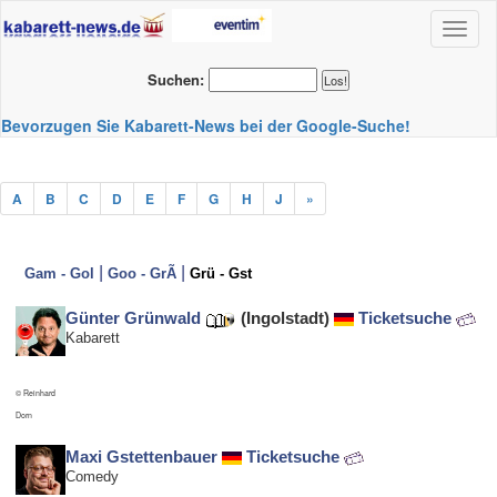
Toggl
naviga
Suchen:
Bevorzugen Sie Kabarett-News bei der Google-Suche!
A
B
C
D
E
F
G
H
J
»
|
|
Gam - Gol
Goo - GrÃ
Grü - Gst
Günter Grünwald
(Ingolstadt)
Ticketsuche
Kabarett
© Reinhard
Dorn
Maxi Gstettenbauer
Ticketsuche
Comedy