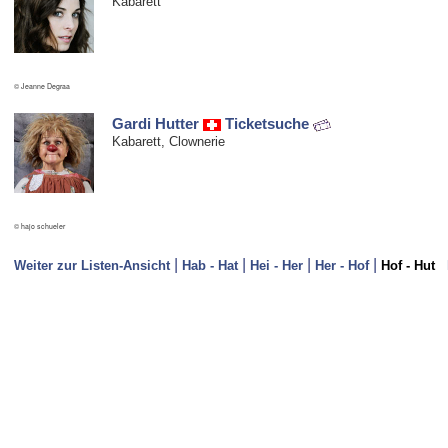
Kabarett
© Jeanne Degraa
Gardi Hutter
Ticketsuche
Kabarett, Clownerie
© hajo schueler
|
|
|
|
N
Weiter zur Listen-Ansicht
Hab - Hat
Hei - Her
Her - Hof
Hof - Hut
Neue Einträge in dieses Verzeichnis können nur erfolgen, wenn die/der Kü
- in den Sparten Kabarett, Comedy und/oder Kleinkunst tätig ist,
- überregional bekannt ist und
- bereits mehrere
News
bei Kabarett-News.de veröffentlicht wurden.
Infos bitte per Mail an die
Kontaktadresse
!
(Fotos mit hoher Auflösung bitte *nicht* per Mail zusenden, sondern auf 