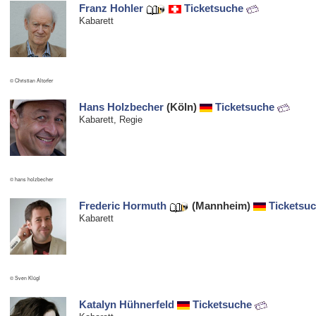
Franz Hohler
Ticketsuche
Kabarett
© Christian Altorfer
Hans Holzbecher
(Köln)
Ticketsuche
Kabarett, Regie
© hans holzbecher
Frederic Hormuth
(Mannheim)
Ticketsu
Kabarett
© Sven Klügl
Katalyn Hühnerfeld
Ticketsuche