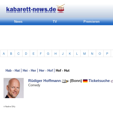
News
TV
Premieren
A
B
C
D
E
F
G
H
J
K
L
M
N
O
P
|
|
|
Hab - Hat
Hei - Her
Her - Hof
Hof - Hut
Rüdiger Hoffmann
(Bonn)
Ticketsuche
Comedy
© Nadine Dilly