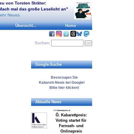
eu von Torsten Sträter:
Mach mal das große Leselicht an"
ehr Neues
Übersicht...
Home
Suchen:
Google-Suche
Bevorzugen
Sie
Kabarett-News
bei Google!
Bitte
hier
klicken!
Aktuelle News
© © kabarettpreis at
Ö. Kabarettpreis:
Voting startet für
Fernseh- und
Onlinepreis