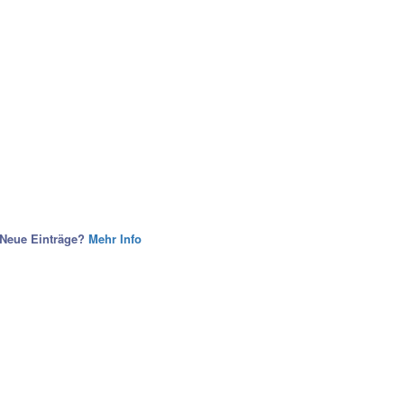
eue Einträge?
Mehr Info
nstlerIn
Ihrer Homepage bereitstellen! Danke!)