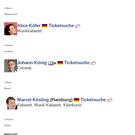
© Mirco
Rederlechner
Alice Köfer
Ticketsuche
Musikkabarett
© kerstin
jacobsen
Johann König
Ticketsuche
Comedy
© Boris
Breuer
Marcel Kösling
(Hamburg)
Ticketsuche
Kabarett, Musik-Kabarett, Kleinkunst
© Kerstin
Pukall