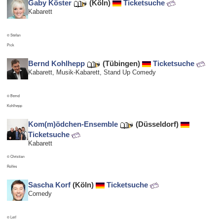
Gaby Köster
(Köln)
Ticketsuche
Kabarett
© Stefan
Pick
Bernd Kohlhepp
(Tübingen)
Ticketsuche
Kabarett, Musik-Kabarett, Stand Up Comedy
© Bernd
Kohlhepp
Kom(m)ödchen-Ensemble
(Düsseldorf)
Ticketsuche
Kabarett
© Christian
Rolfes
Sascha Korf
(Köln)
Ticketsuche
Comedy
© Leif