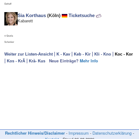
Osthoff
Sia Korthaus
(Köln)
Ticketsuche
Kabarett
© Gisela
Schenker
|
|
|
|
Weiter zur Listen-Ansicht
K - Kav
Keb - Kir
Kli - Kno
Koc - Kor
|
|
Neue Einträge?
Mehr Info
Kos - KrÃ
Krà- Kus
Neue Einträge in dieses Verzeichnis können nur erfolgen, wenn die/der
KünstlerIn
- in den Sparten Kabarett, Comedy und/oder Kleinkunst tätig ist,
- überregional bekannt ist und
- bereits mehrere
News
bei Kabarett-News.de veröffentlicht wurden.
Infos bitte per Mail an die
Kontaktadresse
!
(Fotos mit hoher Auflösung bitte *nicht* per Mail zusenden, sondern
auf Ihrer Homepage bereitstellen! Danke!)
Rechtlicher Hinweis/Disclaimer
-
Impressum
-
Datenschutzerklärung
-