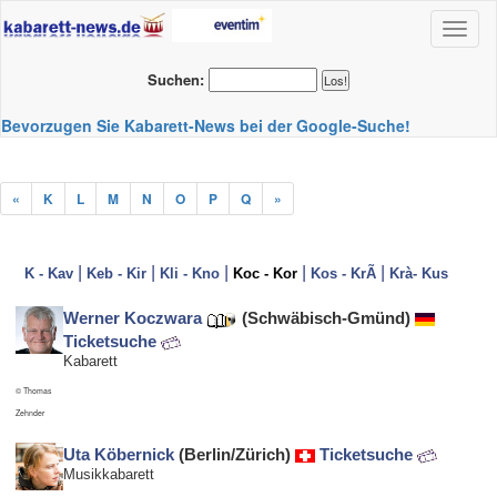
Toggl
naviga
Suchen:
Bevorzugen Sie Kabarett-News bei der Google-Suche!
«
K
L
M
N
O
P
Q
»
|
|
|
|
|
K - Kav
Keb - Kir
Kli - Kno
Koc - Kor
Kos - KrÃ
Krà- Kus
Werner Koczwara
(Schwäbisch-Gmünd)
Ticketsuche
Kabarett
© Thomas
Zehnder
Uta Köbernick
(Berlin/Zürich)
Ticketsuche
Musikkabarett