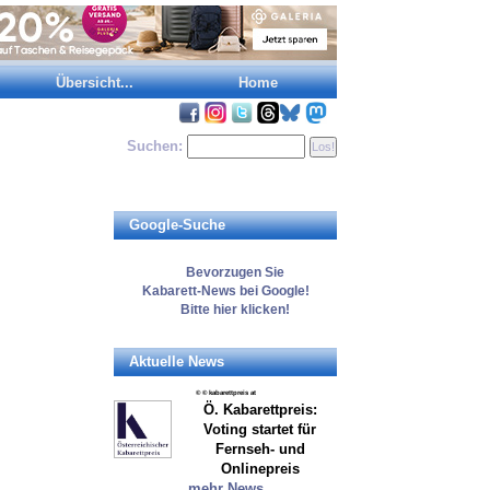
Übersicht...
Home
Suchen:
Google-Suche
Bevorzugen
Sie
Kabarett-News
bei Google!
Bitte
hier
klicken!
Aktuelle News
© © kabarettpreis at
Ö. Kabarettpreis:
Voting startet für
Fernseh- und
Onlinepreis
mehr News