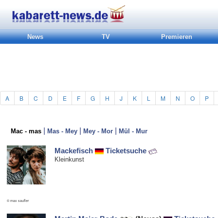
News
TV
Premieren
A
B
C
D
E
F
G
H
J
K
L
M
N
O
P
|
|
|
Mac - mas
Mas - Mey
Mey - Mor
Mül - Mur
Mackefisch
Ticketsuche
Kleinkunst
© max saufler