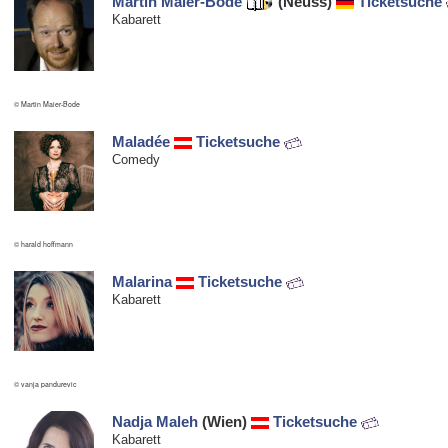
Martin Maier-Bode
(Neuss)
Ticketsuche
Kabarett
© Martin Maier-Bode
Maladée
Ticketsuche
Comedy
© harald hoffmann
Malarina
Ticketsuche
Kabarett
© vanja pandurevic
Nadja Maleh
(Wien)
Ticketsuche
Kabarett