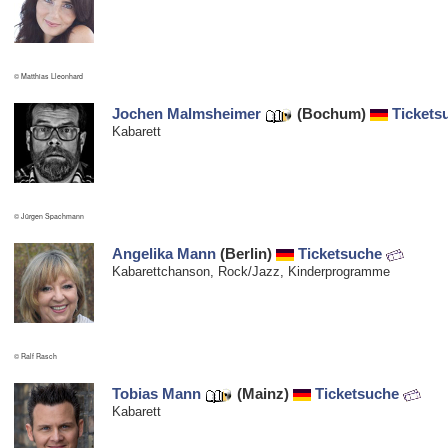
© Matthias Lleonhard
Jochen Malmsheimer
(Bochum)
Tickets
Kabarett
© Jürgen Spachmann
Angelika Mann
(Berlin)
Ticketsuche
Kabarettchanson, Rock/Jazz, Kinderprogramme
© Ralf Rasch
Tobias Mann
(Mainz)
Ticketsuche
Kabarett