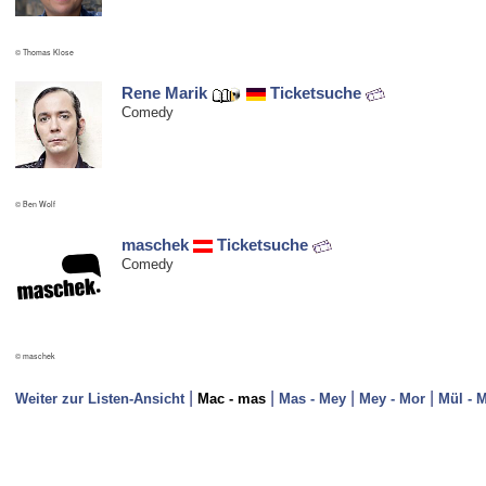
© Thomas Klose
Rene Marik
Ticketsuche
Comedy
© Ben Wolf
maschek
Ticketsuche
Comedy
© maschek
|
|
|
|
Weiter zur Listen-Ansicht
Mac - mas
Mas - Mey
Mey - Mor
Mül - 
Neue Einträge in dieses Verzeichnis können nur erfolgen, wenn die/der Kü
- in den Sparten Kabarett, Comedy und/oder Kleinkunst tätig ist,
- überregional bekannt ist und