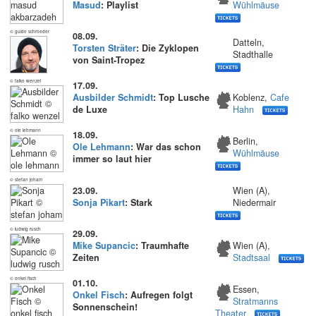
Masud
: Playlist
Wühlmäuse
© guido schroeder
08.09.
Datteln,
Torsten Sträter
: Die Zyklopen
Stadthalle
von Saint-Tropez
© falko wenzel
17.09.
Ausbilder Schmidt
: Top Lusche
Koblenz,
Cafe
de Luxe
Hahn
© ole lehmann
18.09.
Berlin,
Ole Lehmann
: War das schon
Wühlmäuse
immer so laut hier
© stefan joham
23.09.
Wien (A),
Sonja Pikart
: Stark
Niedermair
© ludwig rusch
29.09.
Mike Supancic
: Traumhafte
Wien (A),
Zeiten
Stadtsaal
© onkel fisch
01.10.
Essen,
Onkel Fisch
: Aufregen folgt
Stratmanns
Sonnenschein!
Theater