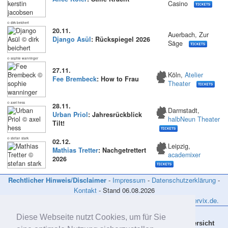
Casino
© dirk beichert
20.11.
Auerbach, Zur
Django Asül
: Rückspiegel 2026
Säge
© sophie wanninger
27.11.
Köln,
Atelier
Fee Brembeck
: How to Frau
Theater
© axel hess
28.11.
Darmstadt,
Urban Priol
: Jahresrückblick
halbNeun Theater
Tilt!
© stefan stark
02.12.
Leipzig,
Mathias Tretter
: Nachgetrettert
academixer
2026
Rechtlicher Hinweis/Disclaimer
-
Impressum
-
Datenschutzerklärung
-
Kontakt
- Stand
06.08.2026
Tickets, Eintrittskarten und Karten Online Vorverkauf: www.reservix.de.
Diese Webseite nutzt Cookies, um für Sie
Aktuelles
Bücher CDs DVDs
Links
Übersicht