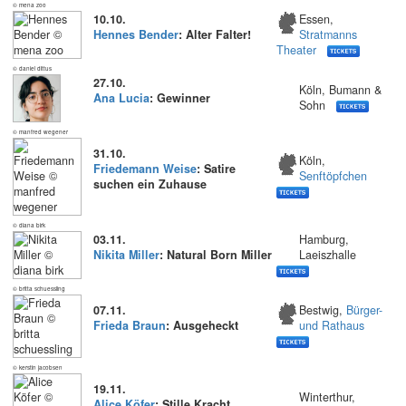
© mena zoo
10.10.
Essen,
Hennes Bender
: Alter Falter!
Stratmanns
Theater
© daniel dittus
27.10.
Köln, Bumann &
Ana Lucia
: Gewinner
Sohn
© manfred wegener
31.10.
Köln,
Friedemann Weise
: Satire
Senftöpfchen
suchen ein Zuhause
© diana birk
03.11.
Hamburg,
Nikita Miller
: Natural Born Miller
Laeiszhalle
© britta schuessling
07.11.
Bestwig,
Bürger-
Frieda Braun
: Ausgeheckt
und Rathaus
© kerstin jacobsen
19.11.
Winterthur,
Alice Köfer
: Stille Kracht