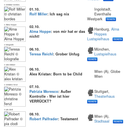
© christian bordes
01.10.
Ingolstadt,
Rolf Miller
: Ich sag nix
Eventhalle
Westpark
© Alma Hoppe
02.10.
Hamburg,
Alma
Alma Hoppe
: von mir hat er das
Hoppes
nicht!
Lustspielhaus
© lolografie
06.10.
München,
Teresa Reichl
: Grober Unfug
Lustspielhaus
© alex kristan
06.10.
Wien (A), Globe
Alex Kristan: Born to be Child
Wien
© christine fenzl
07.10.
Patrizia Moresco
: Außer
Stuttgart,
Kontrolle - Wer ist hier
Theaterhaus
VERRÜCKT?
© pia clodi
08.10.
Wien (A),
Robert Palfrader
: Testament
Stadtsaal