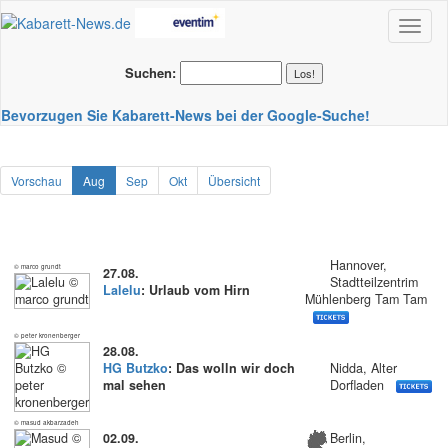
Toggl
naviga
Suchen:
Bevorzugen Sie Kabarett-News bei der Google-Suche!
Vorschau
Aug
Sep
Okt
Übersicht
Hannover,
© marco grundt
27.08.
Stadtteilzentrim
Lalelu
: Urlaub vom Hirn
Mühlenberg Tam Tam
© peter kronenberger
28.08.
HG Butzko
: Das wolln wir doch
Nidda, Alter
mal sehen
Dorfladen
© masud akbarzadeh
02.09.
Berlin,