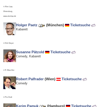
© Alex Lipp,
Ahrensburg,
www.alexlipp.de
Holger Paetz
(München)
Ticketsuche
Kabarett
© Erik Dreyer
Susanne Pätzold
Ticketsuche
Comedy, Kabarett
© R. Maschke
Robert Palfrader
(Wien)
Ticketsuche
Comedy
© Pia Clodi
Kerim Pamuk
(Hamburg)
Ticketsuche