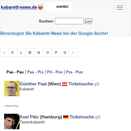
Toggl
naviga
Suchen:
Bevorzugen Sie Kabarett-News bei der Google-Suche!
«
K
L
M
N
O
P
Q
»
|
|
|
Paa - Pau
Pau - Pis
Pit - Pos
Pra - Pun
Günther Paal
(Wien)
Ticketsuche
Kabarett
© Robert Peres
Axel Pätz
(Hamburg)
Ticketsuche
Tastenkabarett