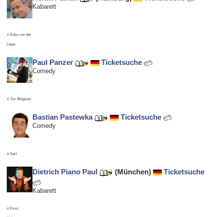
Kabarett
© Kolja von der
Lippe
Paul Panzer
Ticketsuche
Comedy
© Tim Wegener
Bastian Pastewka
Ticketsuche
Comedy
© Sat1
Dietrich Piano Paul
(München)
Ticketsuche
Kabarett
© Ernst