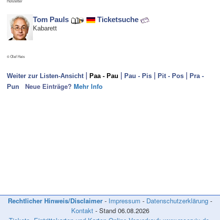
Hofstetter
Tom Pauls
Ticketsuche
Kabarett
© Olaf Hais
|
|
|
|
Weiter zur Listen-Ansicht
Paa - Pau
Pau - Pis
Pit - Pos
Pra -
Neue Einträge?
Mehr Info
Pun
Neue Einträge in dieses Verzeichnis können nur erfolgen, wenn die/der
KünstlerIn
- in den Sparten Kabarett, Comedy und/oder Kleinkunst tätig ist,
- überregional bekannt ist und
- bereits mehrere
News
bei Kabarett-News.de veröffentlicht wurden.
Infos bitte per Mail an die
Kontaktadresse
!
(Fotos mit hoher Auflösung bitte *nicht* per Mail zusenden, sondern
auf Ihrer Homepage bereitstellen! Danke!)
Rechtlicher Hinweis/Disclaimer
-
Impressum
-
Datenschutzerklärung
-
Kontakt
- Stand
06.08.2026