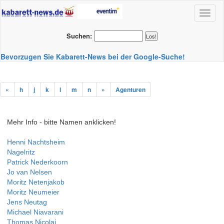
Toggl
naviga
Suchen:
Bevorzugen Sie Kabarett-News bei der Google-Suche!
«
h
j
k
l
m
n
»
Agenturen
Mehr Info - bitte Namen anklicken!
Henni Nachtsheim
Nagelritz
Patrick Nederkoorn
Jo van Nelsen
Moritz Netenjakob
Moritz Neumeier
Jens Neutag
Michael Niavarani
Thomas Nicolai