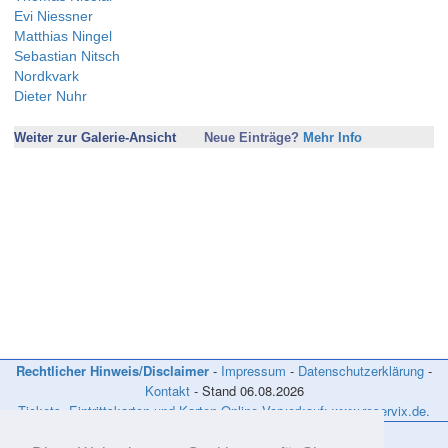
Evi Niessner
Matthias Ningel
Sebastian Nitsch
Nordkvark
Dieter Nuhr
Weiter zur Galerie-Ansicht
Neue Einträge?
Mehr Info
Neue Einträge in dieses Verzeichnis können nur erfolgen, wenn die/der
KünstlerIn
- in den Sparten Kabarett, Comedy und/oder Kleinkunst tätig ist,
- überregional bekannt ist und
- bereits mehrere
News
bei Kabarett-News.de veröffentlicht wurden.
Infos bitte per Mail an die
Kontaktadresse
!
(Fotos mit hoher Auflösung bitte *nicht* per Mail zusenden, sondern
auf Ihrer Homepage bereitstellen! Danke!)
Rechtlicher Hinweis/Disclaimer
-
Impressum
-
Datenschutzerklärung
-
Kontakt
- Stand
06.08.2026
Tickets, Eintrittskarten und Karten Online Vorverkauf: www.reservix.de.