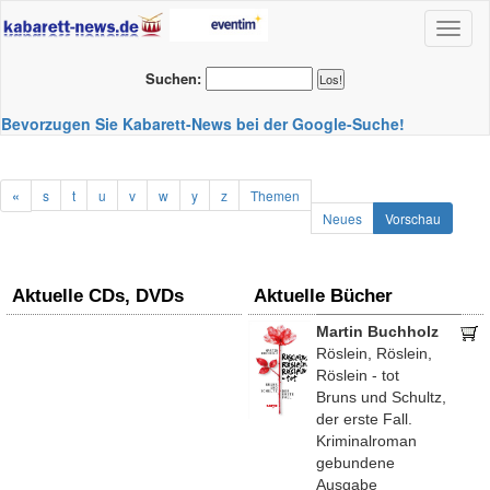
Toggl
naviga
Suchen:
Bevorzugen Sie Kabarett-News bei der Google-Suche!
«
s
t
u
v
w
y
z
Themen
Neues
Vorschau
Aktuelle CDs, DVDs
Aktuelle Bücher
Martin Buchholz
Röslein, Röslein,
Röslein - tot
Bruns und Schultz,
der erste Fall.
Kriminalroman
gebundene
Ausgabe