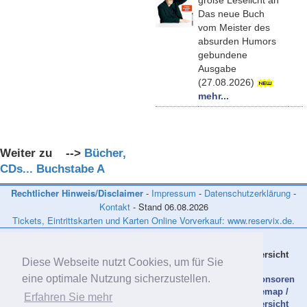
große Leselicht an
Das neue Buch
vom Meister des
absurden Humors
gebundene
Ausgabe
(27.08.2026)
mehr...
Weiter zu -->
Bücher,
CDs... Buchstabe A
Rechtlicher Hinweis/Disclaimer
-
Impressum
-
Datenschutzerklärung
-
Kontakt
- Stand
06.08.2026
Tickets, Eintrittskarten und Karten Online Vorverkauf: www.reservix.de.
Aktuelles
Bücher CDs DVDs
Links
Übersicht
Diese Webseite nutzt Cookies, um für Sie
eine optimale Nutzung sicherzustellen.
News
Neue Bücher, CDs,
Veranstalter -
Sponsoren
Heute im
DVDs
nach Ländern
Sitemap /
Erfahren Sie mehr
TV
Bücher, CDs, DVDs -
Künstler - nach
Übersicht